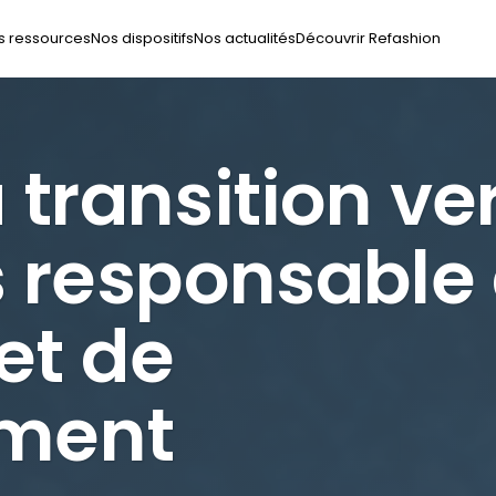
s ressources
Nos dispositifs
Nos actualités
Découvrir Refashion
 transition ve
 responsable 
et de
ement