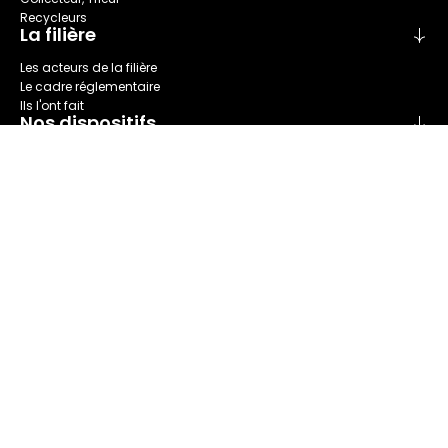
Recycleurs
La filière
Les acteurs de la filière
Le cadre réglementaire
Ils l'ont fait
Nos dispositifs
Collecte
Recyclage
Seconde main
Tri
Réparation
Nous connaître
Refashion en bref
Nos champs d'action
Notre Gouvernance
Le comité des parties prenantes
Notre rapport annuel
Actualités et événements
Nos actualités
Nos événements
Nos ressources