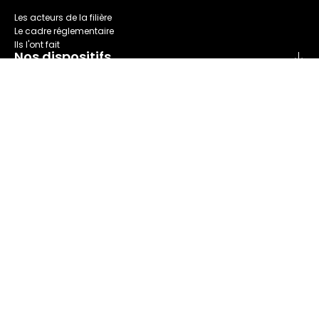
Les acteurs de la filière
Le cadre réglementaire
Ils l'ont fait
Nos dispositifs
Collecte
Recyclage
Seconde main
Tri
Réparation
Nous connaître
Refashion en bref
Nos champs d'action
Notre Gouvernance
Le comité des parties prenantes
Notre rapport annuel
Actualités et événements
Nos actualités
Nos événements
Nos ressources
Nos publications
Espace presse