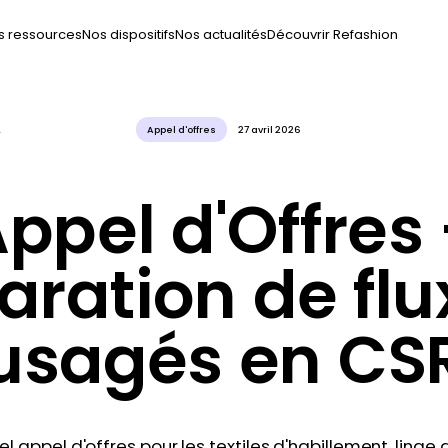
s ressources
Nos dispositifs
Nos actualités
Découvrir Refashion
és en CSR
Appel d'offres
27 avril 2026
ppel d'Offres
aration de flu
usagés en CS
l appel d'offres pour les textiles d'habillement, ling