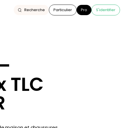
Recherche
Particulier
Pro
S'identifier
 –
x TLC
R
e de maison et chaussures