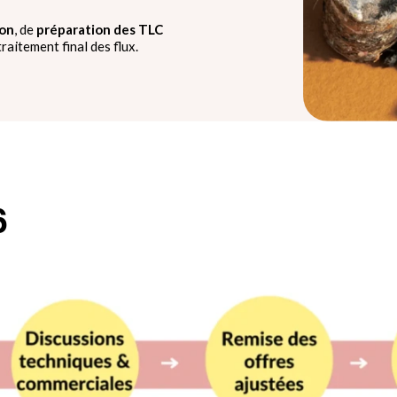
ion
, de
préparation des TLC
raitement final des flux.
6