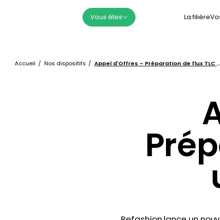
La filière
Vo
Vous êtes
Accueil
Nos dispositifs
Appel d'Offres – Préparation de flux TLC usag
A
Prép
Refashion lance un nouve