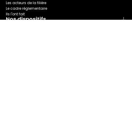
Les acteurs de la filière
Le cadre réglementaire
Ils l'ont fait
Nos dispositifs
Collecte
Recyclage
Seconde main
Tri
Réparation
Nous connaître
Refashion en bref
Nos champs d'action
Notre Gouvernance
Le comité des parties prenantes
Notre rapport annuel
Actualités et événements
Nos actualités
Nos événements
Nos ressources
Nos publications
Espace presse
Nous rejoindre